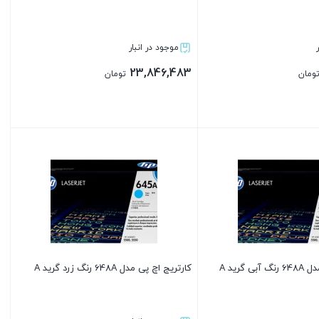
موجود در انبار
23,846,483
ومان
تومان
بستن
 گرید A
کارتریج اچ پی مدل 648A رنگ زرد گرید A