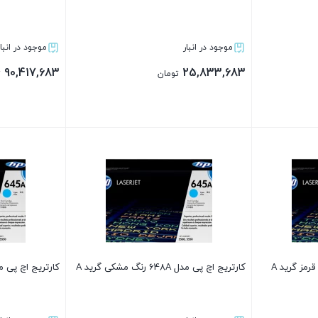
موجود در انبار
موجود در انبار
90,417,683
25,833,683
تومان
ت
بستن
بستن
کارتریج اچ پی مدل 648A رنگ مشکی گرید A
کارتریج اچ پی مدل 648A رنگ آبی