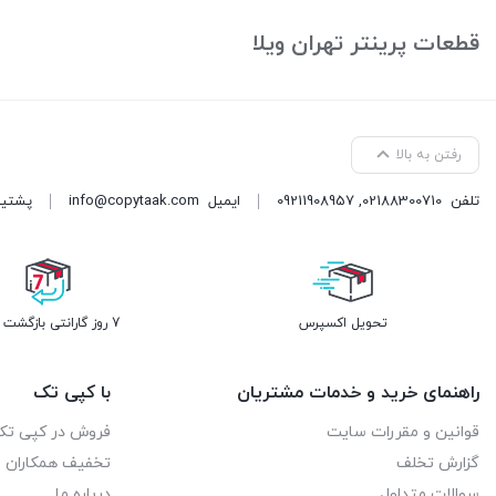
بستن
بستن
قطعات پرینتر تهران ویلا
رفتن به بالا
تلفن
02188300710
,
09211908957
ایمیل
info@copytaak.com
پشتیبانی ( 
تحویل اکسپرس
7 روز گارانتی بازگشت وجه
راهنمای خرید و خدمات مشتریان
با کپی تک
قوانین و مقررات سایت
فروش در کپی تک
گزارش تخلف
تخفیف همکاران
سوالات متداول
درباره ما