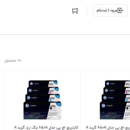
ورود | ثبت‌نام
20 محصول
کارتریج اچ پی مدل 650A رنگ زرد گرید A