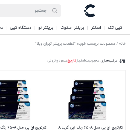
کپی تک
اسکنر
پرینتر استوک
پرینتر نو
دستگاه کپی
دس
خانه
/ محصولات برچسب خورده “قطعات پرینتر تهران ویلا”
مرتب‌سازی:
محبوبیت
امتیاز
تاریخ
صعودی
نزولی
کارتریج اچ پی مدل 650A رنگ آبی گرید A
کارتریج اچ پی مدل 650A رنگ قرمز گرید A