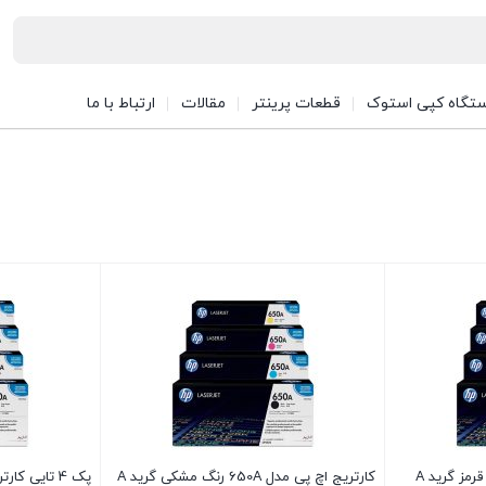
تگاه کپی استوک
قطعات پرینتر
مقالات
ارتباط با ما
کارتریج اچ پی مدل 650A رنگ مشکی گرید A
پک 4 تایی کارتریج اچ پی مدل 650A گرید A