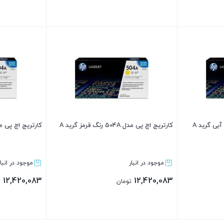
بستن
بستن
کارتریج اچ پی مدل 504A رنگ قرمز گرید A
کارتریج اچ پی مدل 504A رنگ مشکی
موجود در انبار
موجود در انبار
12,420,083
12,420,083
تومان
ت