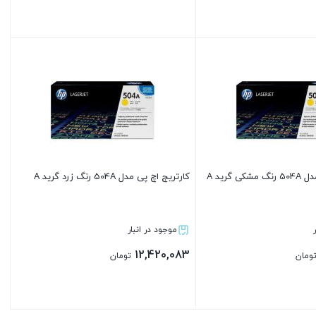
بستن
 گرید A
کارتریج اچ پی مدل 504A رنگ زرد گرید A
موجود در انبار
12,420,083
ومان
تومان