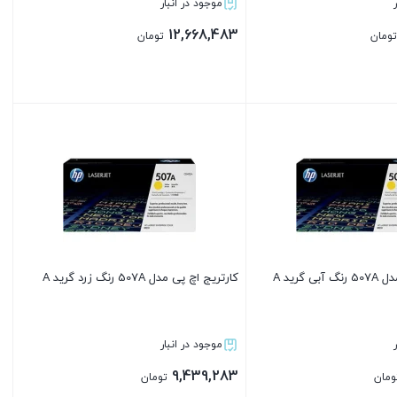
موجود در انبار
12,668,483
تومان
تومان
بستن
 گرید A
کارتریج اچ پی مدل 507A رنگ زرد گرید A
موجود در انبار
9,439,283
ومان
تومان