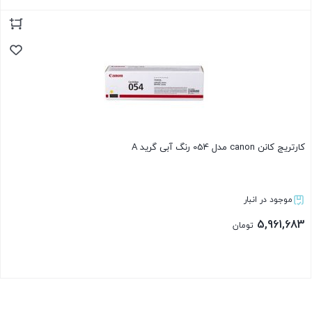
بستن
کارتریج کانن canon مدل 054 رنگ آبی گرید A
موجود در انبار
5,961,683
تومان
بستن