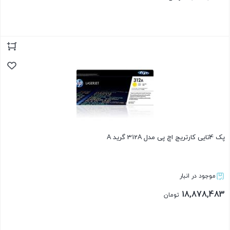
بستن
پک 4تایی کارتریج اچ پی مدل 312A گرید A
موجود در انبار
18,878,483
تومان