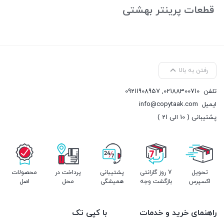
قطعات پرینتر بهشتی
رفتن به بالا
تلفن
02188300710
,
09211908957
ایمیل
info@copytaak.com
پشتیبانی ( 10 الی 21 )
تحویل
7 روز گارانتی
پشتیبانی
پرداخت در
محصولات
اکسپرس
بازگشت وجه
همیشگی
محل
اصل
راهنمای خرید و خدمات
با کپی تک