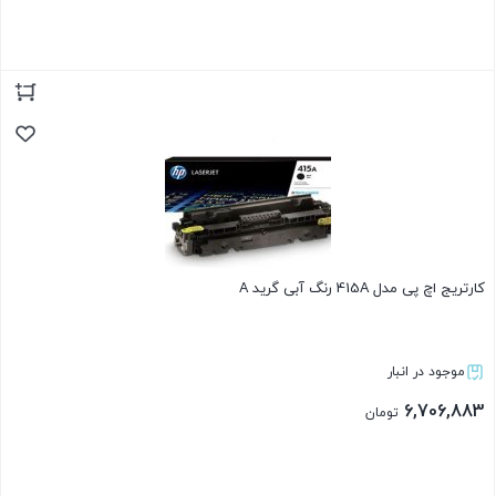
بستن
کارتریج اچ پی مدل 415A رنگ آبی گرید A
موجود در انبار
6,706,883
تومان