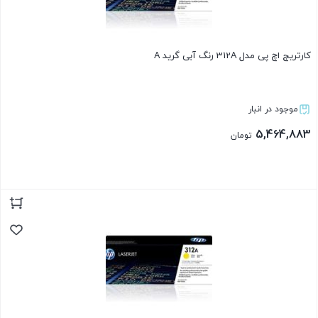
کارتریج اچ پی مدل 312A رنگ آبی گرید A
موجود در انبار
5,464,883
تومان
بستن