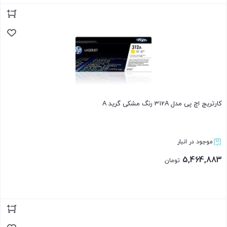
بستن
کارتریج اچ پی مدل 312A رنگ مشکی گرید A
موجود در انبار
5,464,883
تومان
بستن