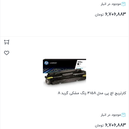
موجود در انبار
6,706,883
تومان
بستن
کارتریج اچ پی مدل 415A رنگ مشکی گرید A
موجود در انبار
6,706,883
تومان