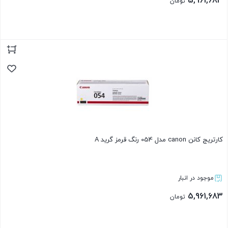
5,961,683
تومان
بستن
کارتریج کانن canon مدل 054 رنگ قرمز گرید A
موجود در انبار
5,961,683
تومان