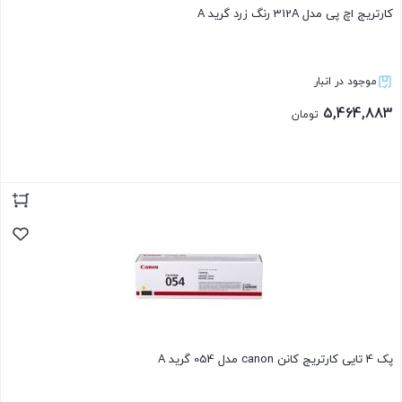
کارتریج اچ پی مدل 312A رنگ زرد گرید A
موجود در انبار
5,464,883
تومان
بستن
پک 4 تایی کارتریج کانن canon مدل 054 گرید A