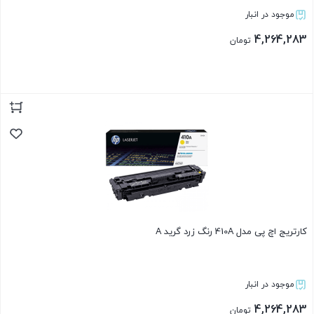
موجود در انبار
4,264,283
تومان
بستن
کارتریج اچ پی مدل 410A رنگ زرد گرید A
موجود در انبار
4,264,283
تومان