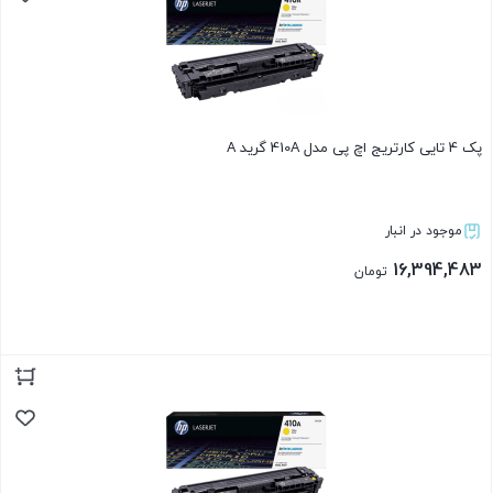
پک 4 تایی کارتریج اچ پی مدل 410A گرید A
موجود در انبار
16,394,483
تومان
بستن