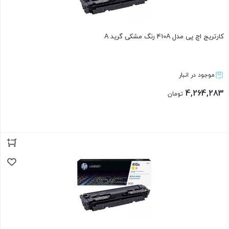
کارتریج اچ پی مدل 410A رنگ مشکی گرید A
موجود در انبار
4,264,283
تومان
بستن