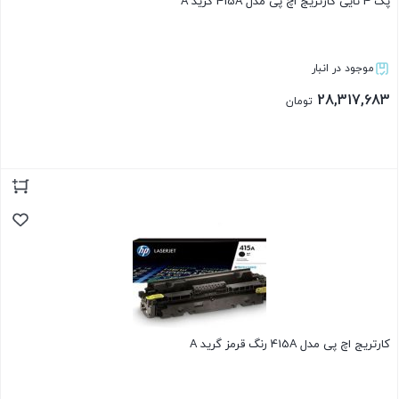
پک 4 تایی کارتریج اچ پی مدل 415A گرید A
موجود در انبار
28,317,683
تومان
بستن
کارتریج اچ پی مدل 415A رنگ قرمز گرید A