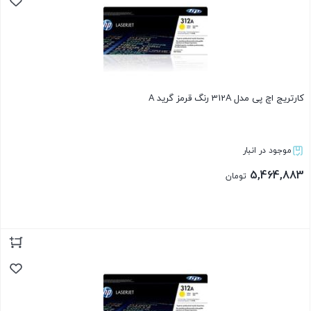
کارتریج اچ پی مدل 312A رنگ قرمز گرید A
موجود در انبار
5,464,883
تومان
بستن