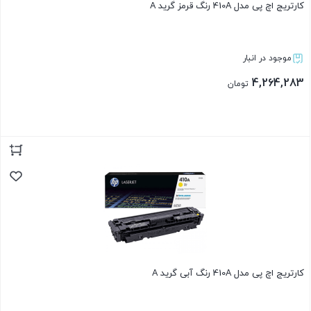
کارتریج اچ پی مدل 410A رنگ قرمز گرید A
موجود در انبار
4,264,283
تومان
بستن
کارتریج اچ پی مدل 410A رنگ آبی گرید A