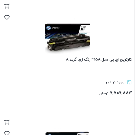
بستن
کارتریج اچ پی مدل 415A رنگ زرد گرید A
موجود در انبار
6,706,883
تومان
بستن