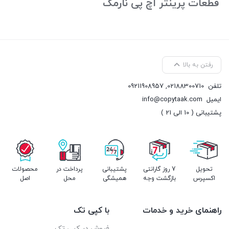
قطعات پرینتر اچ پی نارمک
رفتن به بالا
تلفن
02188300710
,
09211908957
ایمیل
info@copytaak.com
پشتیبانی ( 10 الی 21 )
تحویل
7 روز گارانتی
پشتیبانی
پرداخت در
محصولات
اکسپرس
بازگشت وجه
همیشگی
محل
اصل
راهنمای خرید و خدمات
با کپی تک
فروش در کپی تک