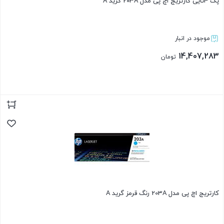
پک 4تایی کارتریج اچ پی مدل 203A گرید A
موجود در انبار
14,407,283
تومان
بستن
کارتریج اچ پی مدل 203A رنگ قرمز گرید A