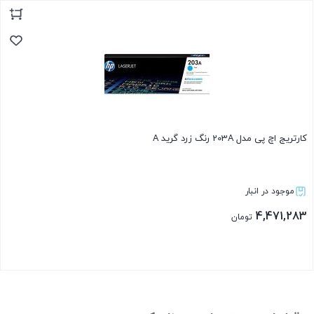
بستن
کارتریج اچ پی مدل 203A رنگ زرد گرید A
موجود در انبار
4,471,283
تومان
بستن