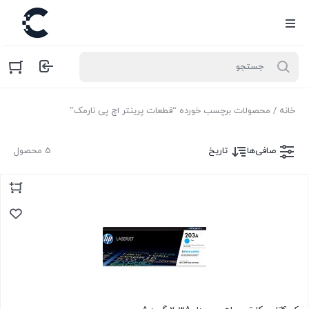
خانه
/ محصولات برچسب خورده “قطعات پرینتر اچ پی نارمک”
صافی‌ها
تاریخ
5 محصول