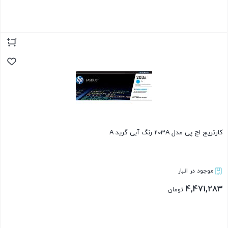
بستن
کارتریج اچ پی مدل 203A رنگ آبی گرید A
موجود در انبار
4,471,283
تومان