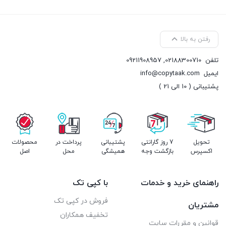
رفتن به بالا
تلفن
02188300710
,
09211908957
ایمیل
info@copytaak.com
پشتیبانی ( 10 الی 21 )
تحویل
7 روز گارانتی
پشتیبانی
پرداخت در
محصولات
اکسپرس
بازگشت وجه
همیشگی
محل
اصل
راهنمای خرید و خدمات
با کپی تک
فروش در کپی تک
مشتریان
تخفیف همکاران
قوانین و مقررات سایت