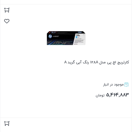
بستن
کارتریج اچ پی مدل 128A رنگ آبی گرید A
موجود در انبار
5,464,883
تومان
بستن