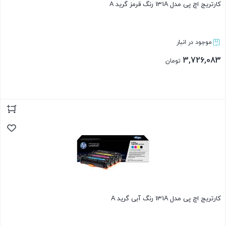
کارتریج اچ پی مدل 131A رنگ قرمز گرید A
موجود در انبار
3,726,083
تومان
بستن
کارتریج اچ پی مدل 131A رنگ آبی گرید A