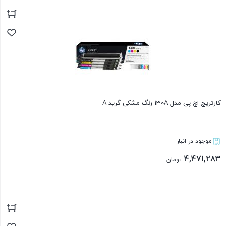
بستن
کارتریج اچ پی مدل 130A رنگ مشکی گرید A
موجود در انبار
4,471,283
تومان
بستن