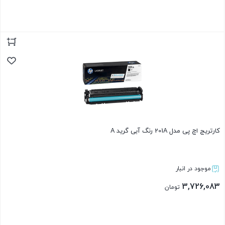
بستن
کارتریج اچ پی مدل 201A رنگ آبی گرید A
موجود در انبار
3,726,083
تومان