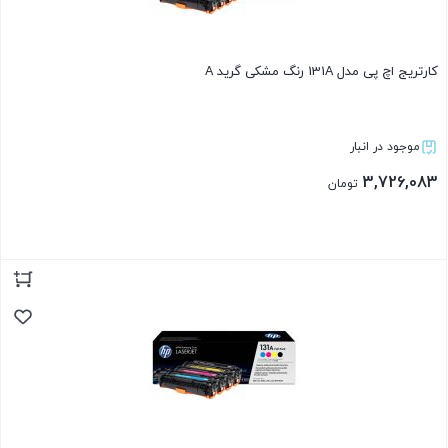
کارتریج اچ پی مدل 131A رنگ مشکی گرید A
موجود در انبار
3,726,083
تومان
بستن