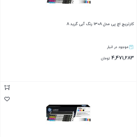
کارتریج اچ پی مدل 130A رنگ آبی گرید A
موجود در انبار
4,471,283
تومان
بستن