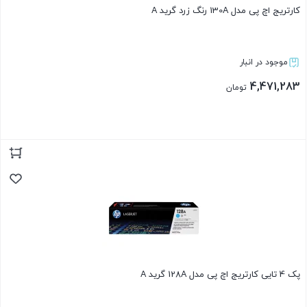
کارتریج اچ پی مدل 130A رنگ زرد گرید A
موجود در انبار
4,471,283
تومان
بستن
پک 4 تایی کارتریج اچ پی مدل 128A گرید A