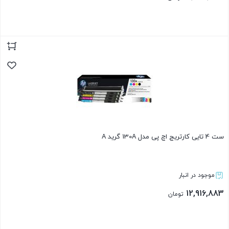
بستن
ست 4 تایی کارتریج اچ پی مدل 130A گرید A
موجود در انبار
12,916,883
تومان