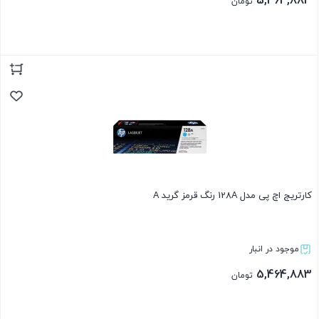
5,464,883
تومان
بستن
کارتریج اچ پی مدل 128A رنگ قرمز گرید A
موجود در انبار
5,464,883
تومان