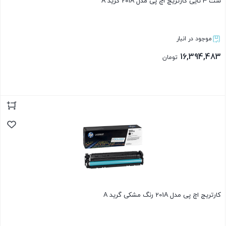
ست 4 تایی کارتریج اچ پی مدل 201A گرید A
موجود در انبار
16,394,483
تومان
بستن
کارتریج اچ پی مدل 201A رنگ مشکی گرید A