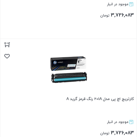
موجود در انبار
3,726,083
تومان
بستن
کارتریج اچ پی مدل 201A رنگ قرمز گرید A
موجود در انبار
3,726,083
تومان