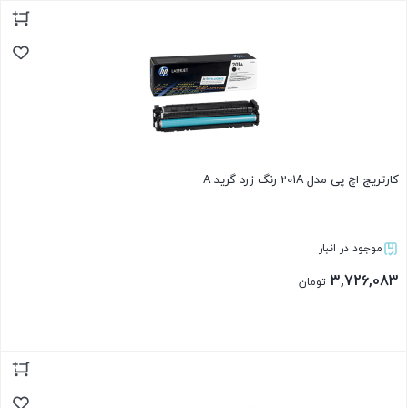
بستن
کارتریج اچ پی مدل 201A رنگ زرد گرید A
موجود در انبار
3,726,083
تومان
بستن