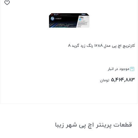
کارتریج اچ پی مدل 128A رنگ زرد گرید A
موجود در انبار
5,464,883
تومان
بستن
قطعات پرینتر اچ پی شهر زیبا