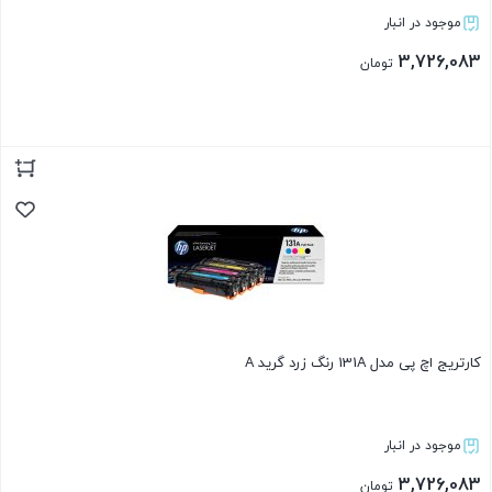
موجود در انبار
3,726,083
تومان
بستن
کارتریج اچ پی مدل 131A رنگ زرد گرید A
موجود در انبار
3,726,083
تومان