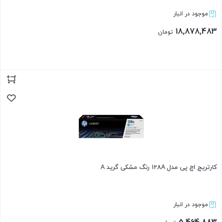
موجود در انبار
18,878,483
تومان
بستن
کارتریج اچ پی مدل 128A رنگ مشکی گرید A
موجود در انبار