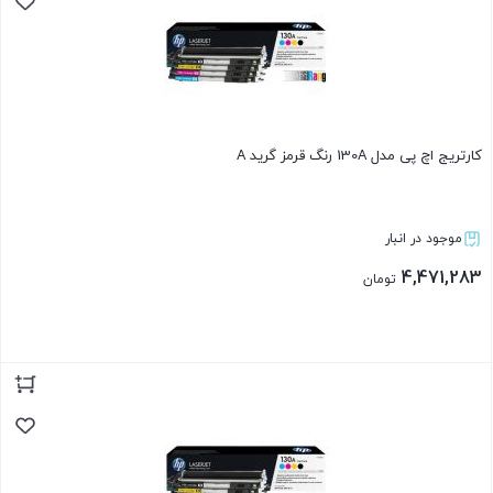
کارتریج اچ پی مدل 130A رنگ قرمز گرید A
موجود در انبار
4,471,283
تومان
بستن