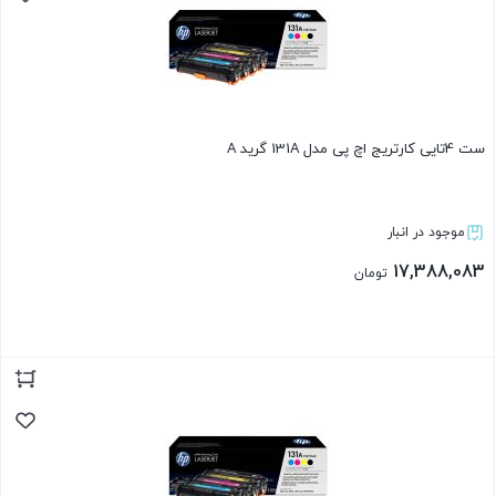
ست 4تایی کارتریج اچ پی مدل 131A گرید A
موجود در انبار
17,388,083
تومان
بستن