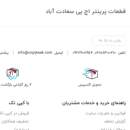
بستن
بستن
قطعات پرینتر اچ پی سعادت آباد
رفتن به بالا
تلفن
02188300710
,
09211908957
ایمیل
info@copytaak.com
پشتیبانی ( 
تحویل اکسپرس
7 روز گارانتی بازگشت وجه
راهنمای خرید و خدمات مشتریان
با کپی تک
قوانین و مقررات سایت
فروش در کپی تک
گزارش تخلف
تخفیف همکاران
سوالات متداول
درباره ما