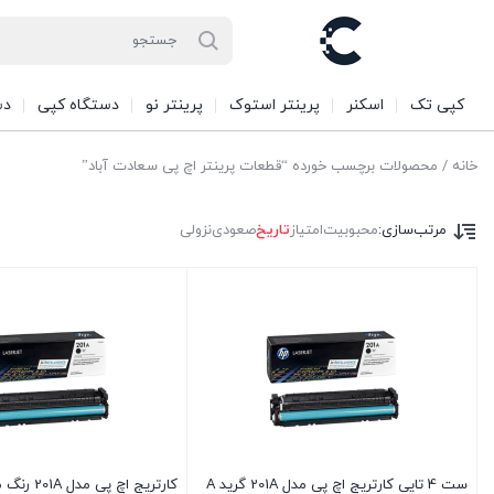
کپی تک
اسکنر
پرینتر استوک
پرینتر نو
دستگاه کپی
دس
خانه
/ محصولات برچسب خورده “قطعات پرینتر اچ پی سعادت آباد”
مرتب‌سازی:
محبوبیت
امتیاز
تاریخ
صعودی
نزولی
ست 4 تایی کارتریج اچ پی مدل 201A گرید A
کارتریج اچ پی مدل 201A رنگ مشکی گرید A