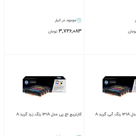
موجود در انبار
3,726,083
ومان
تومان
بستن
 گرید A
کارتریج اچ پی مدل 131A رنگ زرد گرید A