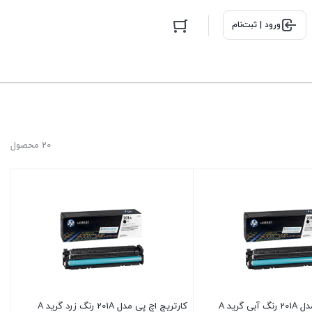
ورود | ثبت‌نام
20 محصول
 گرید A
کارتریج اچ پی مدل 201A رنگ زرد گرید A