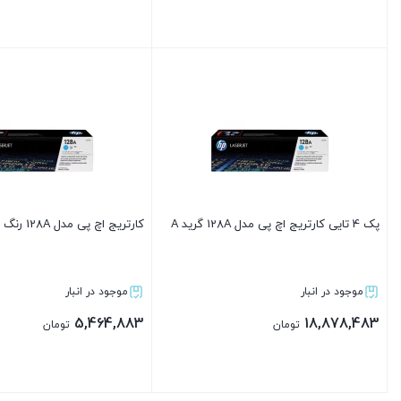
بستن
بستن
پک 4 تایی کارتریج اچ پی مدل 128A گرید A
کارتریج اچ پی مدل 128A رنگ مشکی گرید A
موجود در انبار
موجود در انبار
5,464,883
18,878,483
تومان
تومان