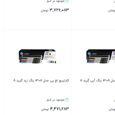
موجود در انبار
3,726,083
ومان
تومان
بستن
 گرید A
کارتریج اچ پی مدل 130A رنگ زرد گرید A
موجود در انبار
4,471,283
ومان
تومان