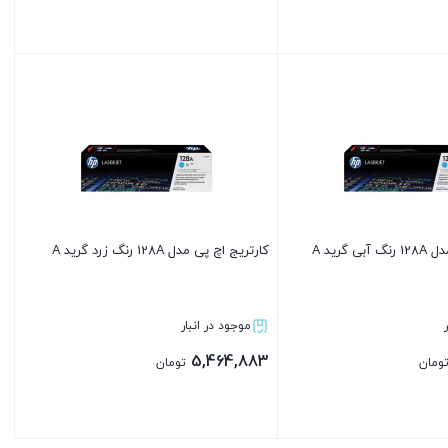
بستن
 گرید A
کارتریج اچ پی مدل 128A رنگ زرد گرید A
موجود در انبار
5,464,883
ومان
تومان