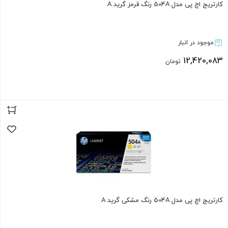
کارتریج اچ پی مدل 504A رنگ قرمز گرید A
موجود در انبار
12,420,083
تومان
بستن
کارتریج اچ پی مدل 504A رنگ مشکی گرید A