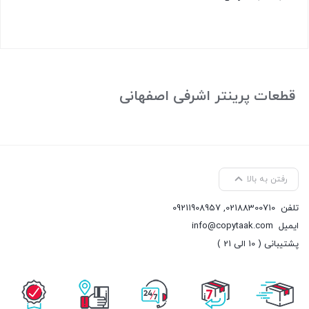
بستن
قطعات پرینتر اشرفی اصفهانی
رفتن به بالا
تلفن
02188300710
,
09211908957
ایمیل
info@copytaak.com
پشتیبانی ( 10 الی 21 )