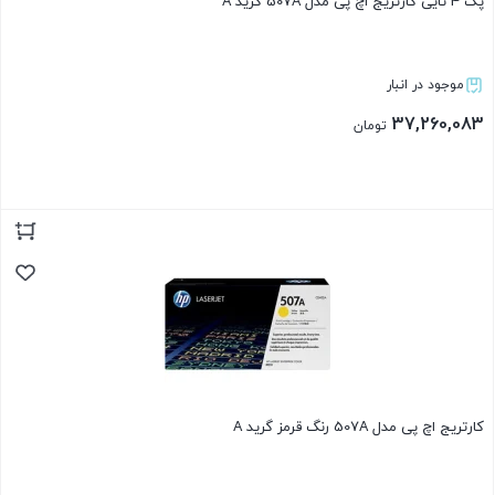
پک 4 تایی کارتریج اچ پی مدل 507A گرید A
موجود در انبار
37,260,083
تومان
بستن
کارتریج اچ پی مدل 507A رنگ قرمز گرید A