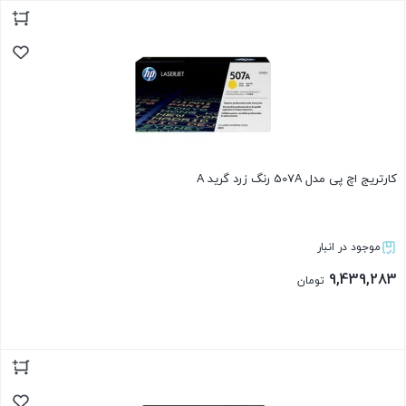
بستن
کارتریج اچ پی مدل 507A رنگ زرد گرید A
موجود در انبار
9,439,283
تومان
بستن