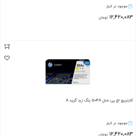
موجود در انبار
12,420,083
تومان
بستن
کارتریج اچ پی مدل 504A رنگ زرد گرید A
موجود در انبار
12,420,083
تومان