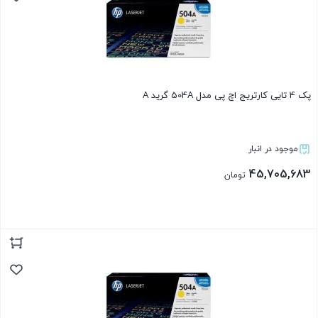
پک 4 تایی کارتریج اچ پی مدل 504A گرید A
موجود در انبار
45,705,683
تومان
بستن