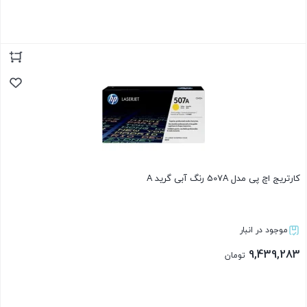
بستن
کارتریج اچ پی مدل 507A رنگ آبی گرید A
موجود در انبار
9,439,283
تومان