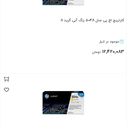
کارتریج اچ پی مدل 504A رنگ آبی گرید A
موجود در انبار
12,420,083
تومان
بستن