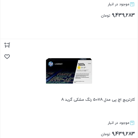
موجود در انبار
9,439,283
تومان
بستن
کارتریج اچ پی مدل 507A رنگ مشکی گرید A
موجود در انبار
9,439,283
تومان