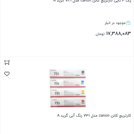
پک 4 تایی کارتریج کانن canon مدل 731 گرید A
موجود در انبار
17,388,083
تومان
بستن
کارتریج کانن canon مدل 731 رنگ آبی گرید A