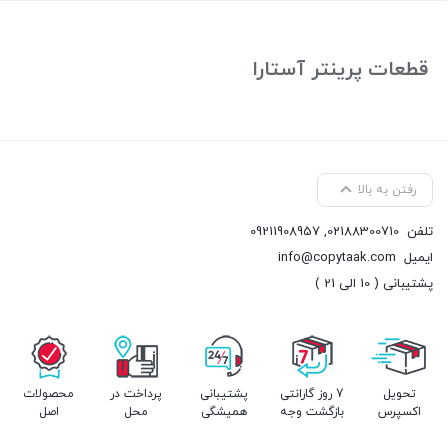
بستن
قطعات پرینتر آستارا
رفتن به بالا
تلفن
02188300710
,
09211908957
ایمیل
info@copytaak.com
پشتیبانی ( 10 الی 21 )
تحویل
7 روز گارانتی
پشتیبانی
پرداخت در
محصولات
اکسپرس
بازگشت وجه
همیشگی
محل
اصل