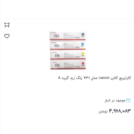
بستن
کارتریج کانن canon مدل 731 رنگ زرد گرید A
موجود در انبار
4,968,083
تومان