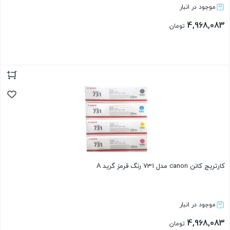
موجود در انبار
4,968,083
تومان
بستن
کارتریج کانن canon مدل 731 رنگ قرمز گرید A
موجود در انبار
4,968,083
تومان