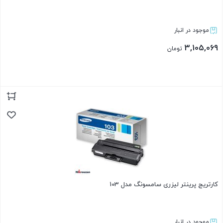
موجود در انبار
3,105,069
تومان
بستن
کارتریج پرینتر لیزری سامسونگ مدل 103
موجود در انبار