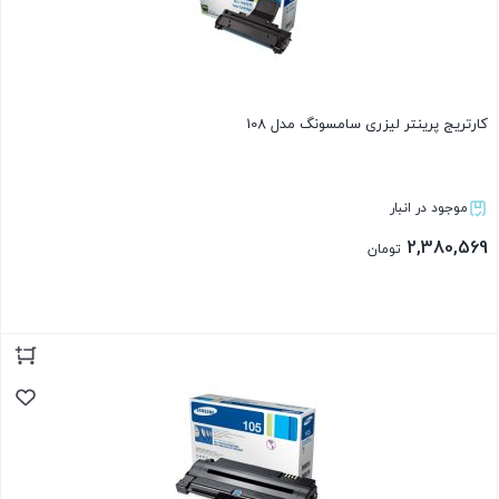
کارتریج پرینتر لیزری سامسونگ مدل 108
موجود در انبار
2,380,569
تومان
بستن