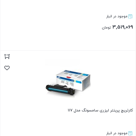
موجود در انبار
3,519,069
تومان
بستن
کارتریج پرینتر لیزری سامسونگ مدل 117
موجود در انبار