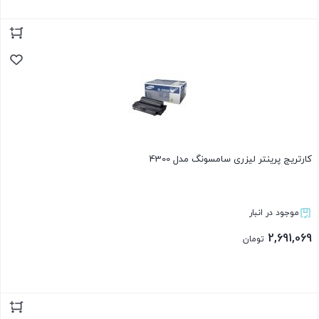
بستن
کارتریج پرینتر لیزری سامسونگ مدل 4300
موجود در انبار
2,691,069
تومان
بستن