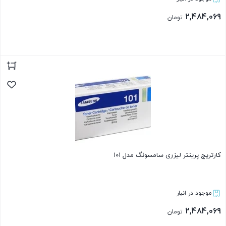
2,484,069
تومان
بستن
کارتریج پرینتر لیزری سامسونگ مدل ۱۰۱
موجود در انبار
2,484,069
تومان