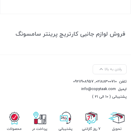
بستن
فروش لوازم جانبی کارتریج پرینتر سامسونگ
رفتن به بالا
تلفن
02188300710
,
09211908957
ایمیل
info@copytaak.com
پشتیبانی ( 10 الی 21 )
تحویل
7 روز گارانتی
پشتیبانی
پرداخت در
محصولات