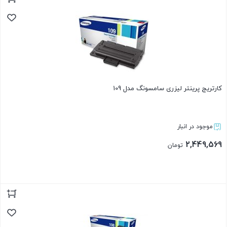
بستن
کارتریج پرینتر لیزری سامسونگ مدل 109
موجود در انبار
2,449,569
تومان
بستن