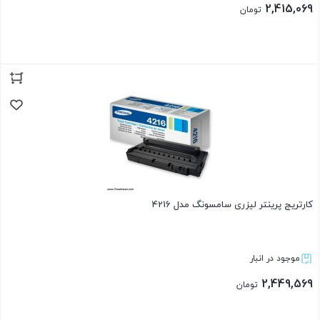
2,415,069
تومان
بستن
کارتریج پرینتر لیزری سامسونگ مدل 4216
موجود در انبار
2,449,569
تومان