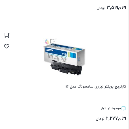
3,519,069
تومان
بستن
کارتریج پرینتر لیزری سامسونگ مدل 116
موجود در انبار
2,277,069
تومان