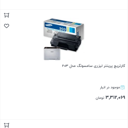
بستن
کارتریج پرینتر لیزری سامسونگ مدل 203
موجود در انبار
3,312,069
تومان
بستن