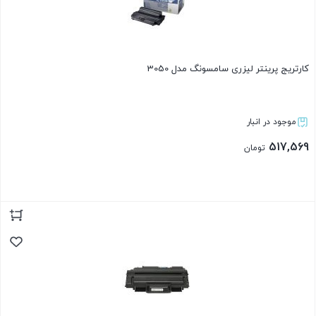
کارتریج پرینتر لیزری سامسونگ مدل 3050
موجود در انبار
517,569
تومان
بستن