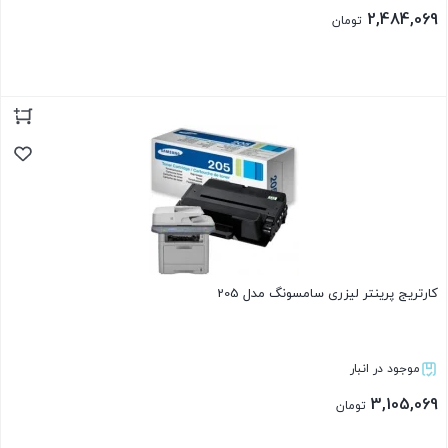
2,484,069
تومان
بستن
کارتریج پرینتر لیزری سامسونگ مدل 205
موجود در انبار
3,105,069
تومان