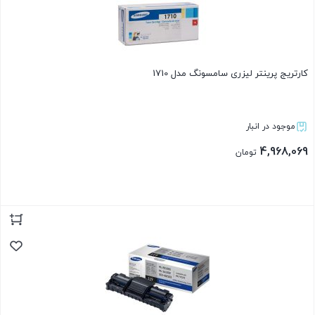
کارتریج پرینتر لیزری سامسونگ مدل 1710
موجود در انبار
4,968,069
تومان
بستن