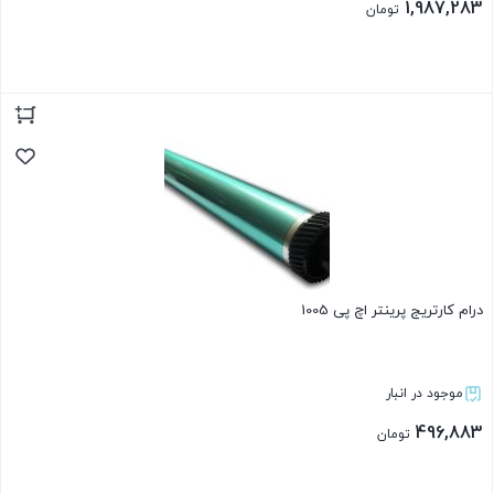
1,987,283
تومان
بستن
درام کارتریج پرینتر اچ پی 1005
موجود در انبار
496,883
تومان