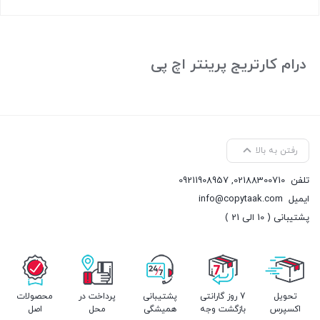
بستن
درام کارتریج پرینتر اچ پی
رفتن به بالا
تلفن
02188300710
,
09211908957
ایمیل
info@copytaak.com
پشتیبانی ( 10 الی 21 )
تحویل
7 روز گارانتی
پشتیبانی
پرداخت در
محصولات
اکسپرس
بازگشت وجه
همیشگی
محل
اصل