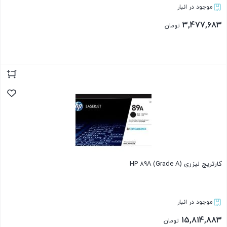
موجود در انبار
3,477,683
تومان
بستن
کارتریج لیزری HP 89A (Grade A)
موجود در انبار
15,814,883
تومان