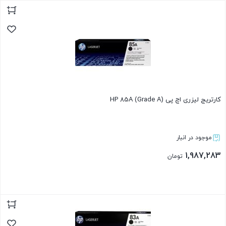
بستن
کارتریج لیزری اچ پی HP 85A (Grade A)
موجود در انبار
1,987,283
تومان
بستن