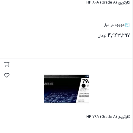
کارتریج HP 80A (Grade A)
موجود در انبار
4,943,297
تومان
بستن
کارتریج HP 79A (Grade A)