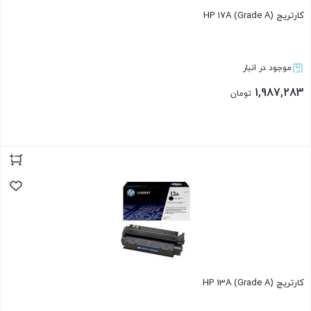
کارتریج HP 17A (Grade A)
موجود در انبار
1,987,283
تومان
بستن
کارتریج HP 13A (Grade A)