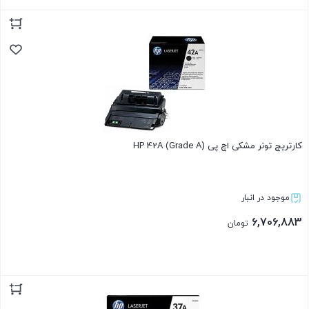
بستن
کارتریج تونر مشکی اچ پی HP 42A (Grade A)
موجود در انبار
6,706,883
تومان
بستن