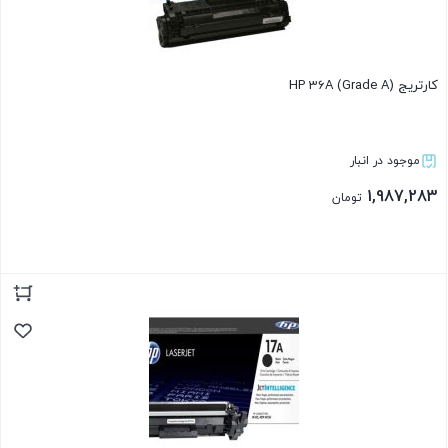
کارتریج HP 36A (Grade A)
موجود در انبار
1,987,283
تومان
بستن