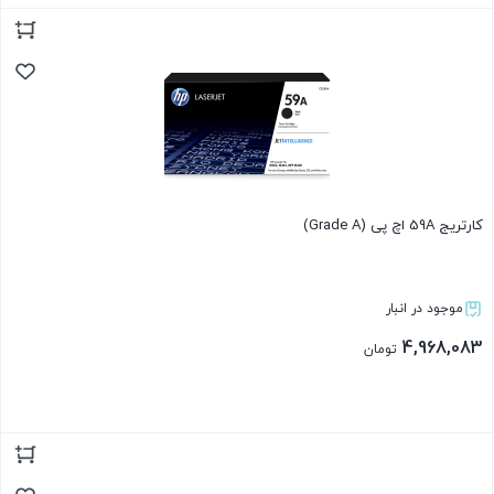
بستن
کارتریج 59A اچ پی (Grade A)
موجود در انبار
4,968,083
تومان
بستن