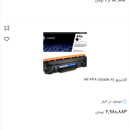
2,484,083
تومان
بستن
کارتریج HP 44A (Grade A)
موجود در انبار
2,980,883
تومان