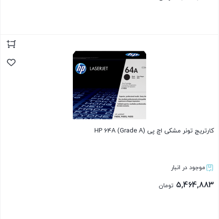
بستن
کارتریج تونر مشکی اچ پی HP 64A (Grade A)
موجود در انبار
5,464,883
تومان