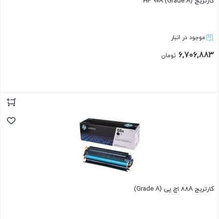
کارتریج HP 90A (Grade A)
موجود در انبار
6,706,883
تومان
بستن
کارتریج 88A اچ پی (Grade A)