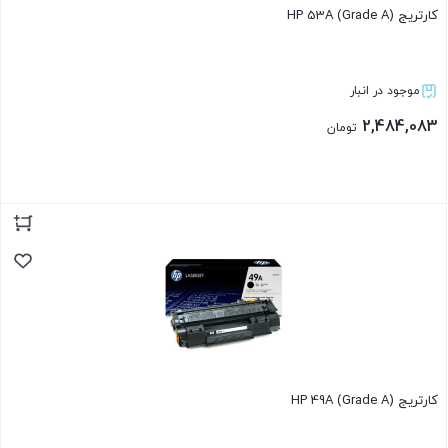
کارتریج HP 53A (Grade A)
موجود در انبار
2,484,083
تومان
بستن
کارتریج HP 49A (Grade A)