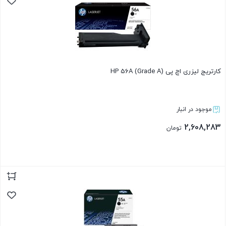
کارتریج لیزری اچ پی HP 56A (Grade A)
موجود در انبار
2,608,283
تومان
بستن