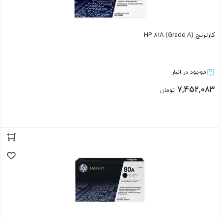
کارتریج HP 81A (Grade A)
موجود در انبار
7,452,083
تومان
بستن