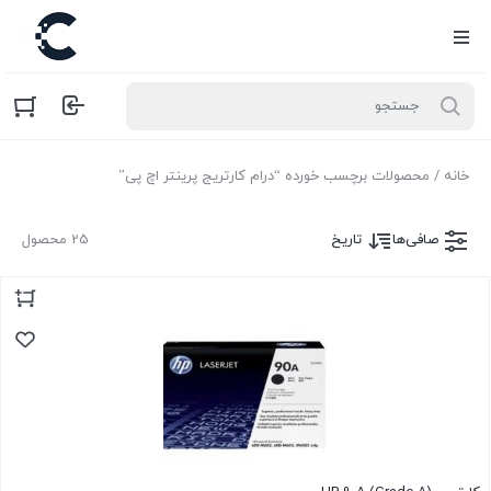
خانه
/ محصولات برچسب خورده “درام کارتریج پرینتر اچ پی”
صافی‌ها
تاریخ
25 محصول