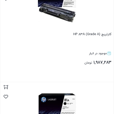
کارتریج HP 83A (Grade A)
موجود در انبار
1,987,283
تومان
بستن