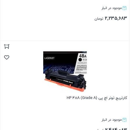
موجود در انبار
2,235,683
تومان
بستن
کارتریج تونر اچ پی HP 48A (Grade A)
موجود در انبار