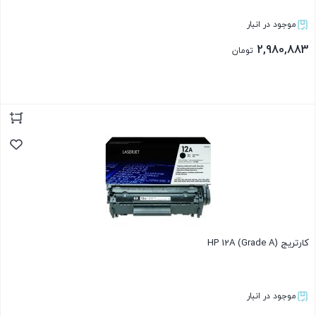
موجود در انبار
2,980,883
تومان
بستن
کارتریج HP 12A (Grade A)
موجود در انبار