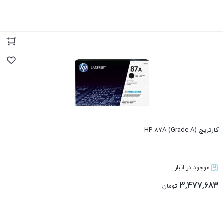
بستن
کارتریج HP 87A (Grade A)
موجود در انبار
3,477,683
تومان