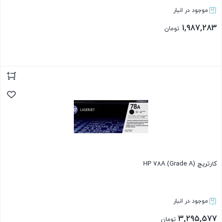
موجود در انبار
1,987,283
تومان
بستن
کارتریج HP 78A (Grade A)
موجود در انبار
3,295,577
تومان