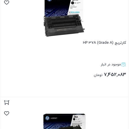
کارتریج HP 37A (Grade A)
موجود در انبار
7,452,083
تومان
بستن