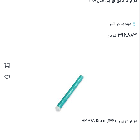
درام کارتریج اچ پی مدل 26A
موجود در انبار
496,883
تومان
بستن
درام اچ پی (1320) HP 49A Drum