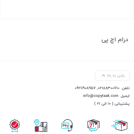
بستن
درام اچ پی
رفتن به بالا
تلفن
02188300710
,
09211908957
ایمیل
info@copytaak.com
پشتیبانی ( 10 الی 21 )