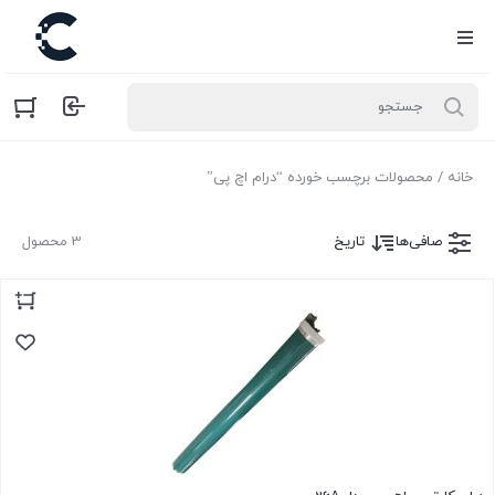
خانه
/ محصولات برچسب خورده “درام اچ پی”
صافی‌ها
تاریخ
3 محصول