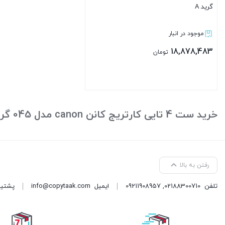
گرید A
موجود در انبار
18,878,483
تومان
بستن
خرید ست 4 تایی کارتریج کانن canon مدل 045 گرید A
رفتن به بالا
تلفن
02188300710
,
09211908957
ایمیل
info@copytaak.com
پشتیبانی ( 