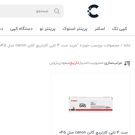
کپی تک
اسکنر
پرینتر استوک
پرینتر نو
دستگاه کپی
دس
خانه
/ محصولات برچسب خورده “خرید ست 4 تایی کارتریج کانن canon مدل 045 گرید A”
مرتب‌سازی:
محبوبیت
امتیاز
تاریخ
صعودی
نزولی
ست 4 تایی کارتریج کانن canon مدل 045