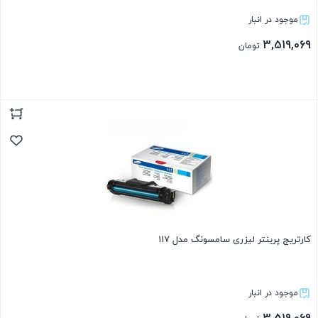
موجود در انبار
3,519,069
تومان
بستن
کارتریج پرینتر لیزری سامسونگ مدل 117
موجود در انبار