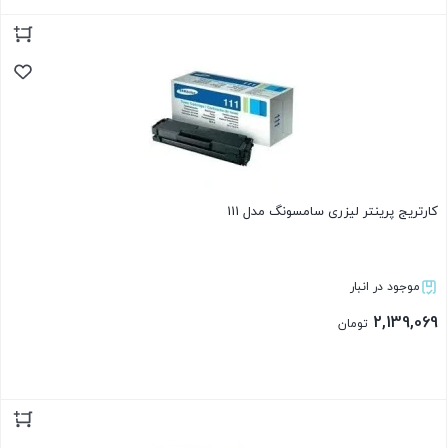
بستن
کارتریج پرینتر لیزری سامسونگ مدل 111
موجود در انبار
2,139,069
تومان
بستن