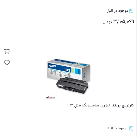
موجود در انبار
3,105,069
تومان
بستن
کارتریج پرینتر لیزری سامسونگ مدل 103
موجود در انبار