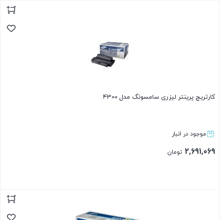
بستن
کارتریج پرینتر لیزری سامسونگ مدل 4300
موجود در انبار
2,691,069
تومان
بستن