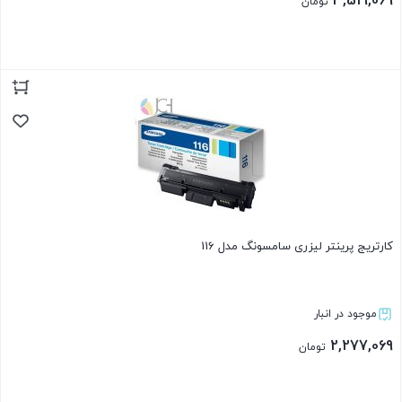
3,519,069
تومان
بستن
کارتریج پرینتر لیزری سامسونگ مدل 116
موجود در انبار
2,277,069
تومان