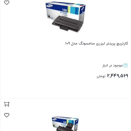
کارتریج پرینتر لیزری سامسونگ مدل 109
موجود در انبار
2,449,569
تومان
بستن