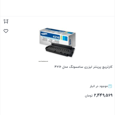
بستن
کارتریج پرینتر لیزری سامسونگ مدل 4216
موجود در انبار
2,449,569
تومان