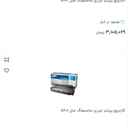
کارتریج پرینتر لیزری سامسونگ مدل dr116
موجود در انبار
3,105,069
تومان
بستن
کارتریج پرینتر لیزری سامسونگ مدل 560r