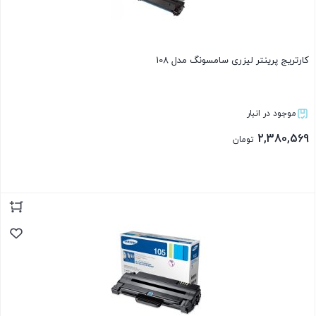
کارتریج پرینتر لیزری سامسونگ مدل 108
موجود در انبار
2,380,569
تومان
بستن