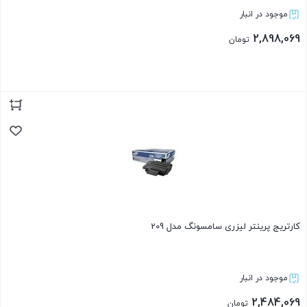
موجود در انبار
2,898,069
تومان
بستن
کارتریج پرینتر لیزری سامسونگ مدل 209
موجود در انبار
2,484,069
تومان