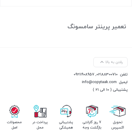
بستن
تعمیر پرینتر سامسونگ
رفتن به بالا
تلفن
02188300710
,
09211908957
ایمیل
info@copytaak.com
پشتیبانی ( 10 الی 21 )
تحویل
7 روز گارانتی
پشتیبانی
پرداخت در
محصولات
اکسپرس
بازگشت وجه
همیشگی
محل
اصل