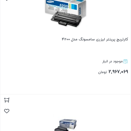
کارتریج پرینتر لیزری سامسونگ مدل 4200
موجود در انبار
2,967,069
تومان
بستن