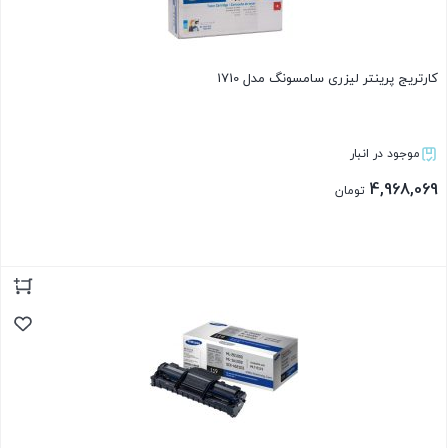
کارتریج پرینتر لیزری سامسونگ مدل 1710
موجود در انبار
4,968,069
تومان
بستن