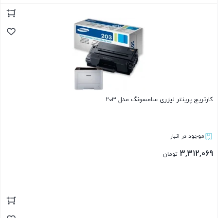
بستن
کارتریج پرینتر لیزری سامسونگ مدل 203
موجود در انبار
3,312,069
تومان
بستن