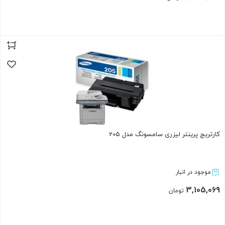
بستن
کارتریج پرینتر لیزری سامسونگ مدل 205
موجود در انبار
3,105,069
تومان