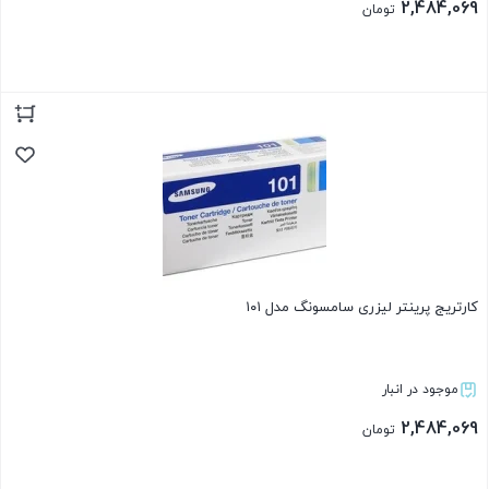
2,484,069
تومان
بستن
کارتریج پرینتر لیزری سامسونگ مدل ۱۰۱
موجود در انبار
2,484,069
تومان