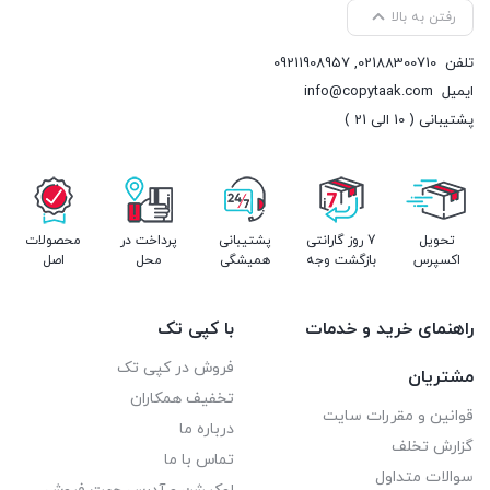
رفتن به بالا
تلفن
02188300710
,
09211908957
ایمیل
info@copytaak.com
پشتیبانی ( 10 الی 21 )
تحویل
7 روز گارانتی
پشتیبانی
پرداخت در
محصولات
اکسپرس
بازگشت وجه
همیشگی
محل
اصل
راهنمای خرید و خدمات
با کپی تک
فروش در کپی تک
مشتریان
تخفیف همکاران
قوانین و مقررات سایت
درباره ما
گزارش تخلف
تماس با ما
سوالات متداول