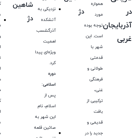
شاهین
همواره
ک
نزدیکی به
در
دژ
مورد
ش
دژ
آتشکده
آذربایجان
توجه بوده
م
آذرگشسب
است. این
و
غربی
اهمیت
شهر با
ا
ویژه‌ای پیدا
قدمتی
ت
کرد.
طولانی و
ا
دوره
فرهنگی
ه
اسلامی:
غنی،
ط
پس از
ترکیبی از
ک
اسلام، نام
بافت
ا
این شهر به
قدیمی و
ش
صائین قلعه
جدید را در
ط