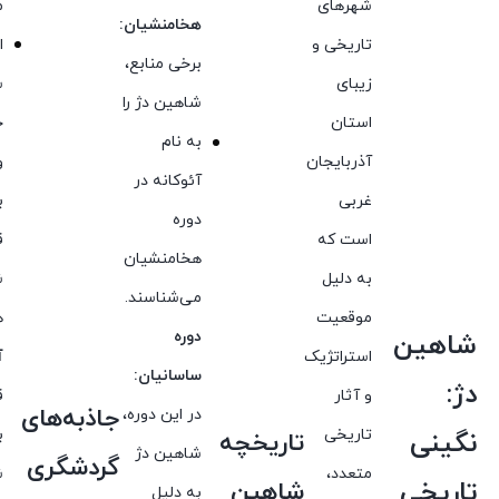
شهرهای
م
هخامنشیان:
تاریخی و
ا
برخی منابع،
زیبای
س
شاهین دژ را
استان
ج
به نام
آذربایجان
و
آئوکانه در
غربی
ب
دوره
است که
ق
هخامنشیان
به دلیل
ش
می‌شناسند.
موقعیت
ه
دوره
شاهین
استراتژیک
آ
ساسانیان:
دژ:
و آثار
ق
جاذبه‌های
در این دوره،
تاریخی
ب
نگینی
تاریخچه
شاهین دژ
گردشگری
متعدد،
ش
تاریخی
شاهین
به دلیل