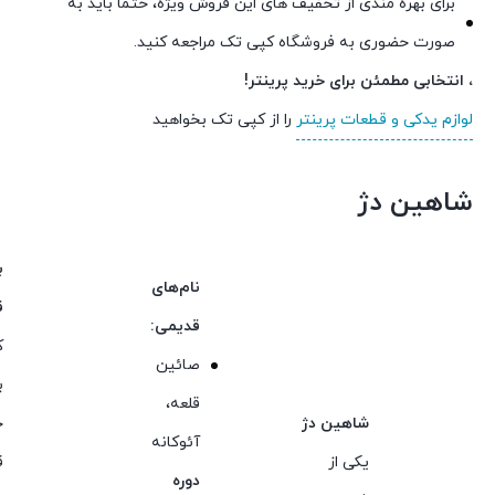
برای بهره مندی از تخفیف های این فروش ویژه، حتماً باید به
صورت حضوری به فروشگاه کپی تک مراجعه کنید.
، انتخابی مطمئن برای خرید پرینتر!
لوازم یدکی و قطعات پرینتر
را از کپی تک بخواهید
شاهین دژ
ب
نام‌های
ق
قدیمی:
ک
صائین
ب
قلعه،
شاهین دژ
خ
آئوکانه
یکی از
ق
دوره